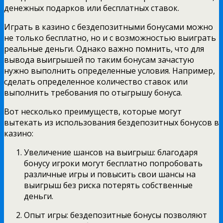
денежных подарков или бесплатных ставок.
Играть в казино с бездепозитными бонусами можно
не только бесплатно, но и с возможностью выиграть
реальные деньги. Однако важно помнить, что для
вывода выигрышей по таким бонусам зачастую
нужно выполнить определенные условия. Например,
сделать определенное количество ставок или
выполнить требования по отыгрышу бонуса.
Вот несколько преимуществ, которые могут
вытекать из использования бездепозитных бонусов в
казино:
Увеличение шансов на выигрыш: благодаря
бонусу игроки могут бесплатно попробовать
различные игры и повысить свои шансы на
выигрыш без риска потерять собственные
деньги.
Опыт игры: бездепозитные бонусы позволяют