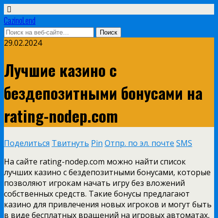
CazinoLend
29.02.2024
Лучшие казино с
бездепозитными бонусами на
rating-nodep.com
Поделиться
Твитнуть
Pin
Отпр. по эл. почте
SMS
На сайте rating-nodep.com можно найти список
лучших казино с бездепозитными бонусами, которые
позволяют игрокам начать игру без вложений
собственных средств. Такие бонусы предлагают
казино для привлечения новых игроков и могут быть
в виде бесплатных вращений на игровых автоматах,