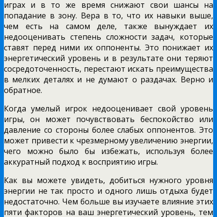
играх и в то же время снижают свои шансы на
попадание в зону. Вера в то, что их навыки выше,
чем есть на самом деле, также вынуждает их
недооценивать степень сложности задач, которые
ставят перед ними их оппоненты. Это понижает их
энергетический уровень и в результате они теряют
сосредоточенность, перестают искать преимущества
в мелких деталях и не думают о раздачах. Верно и
обратное.
Когда умелый игрок недооценивает свой уровень
игры, он может почувствовать беспокойство или
давление со стороны более слабых оппонентов. Это
может привести к чрезмерному увеличению энергии,
чего можно было бы избежать, используя более
аккуратный подход к восприятию игры.
Как вы можете увидеть, добиться нужного уровня
энергии не так просто и одного лишь отдыха будет
недостаточно. Чем больше вы изучаете влияние этих
пяти факторов на ваш энергетический уровень, тем