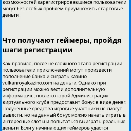
возможностей зарегистрировавшиеся пользователи
могут без особых проблем приумножить стартовые
деньги.
Что получают геймеры, пройдя
шаги регистрации
Как правило, после не сложного этапа регистрации
пользователи приключений могут произвести
пополнение банка и сыграть казино
vulkanroyalcazino.com на деньги. Однако при
регистрации можно вести дополнительную
информацию, после которой Администрация
виртуального клуба предоставит бонус в виде денег.
Полученные средства игровые участники не смогут
вывести, но на данный бонус можно начать играть в
интересные слоты и попытаться выиграть реальные
деньги. Если у начинающих геймеров удастся