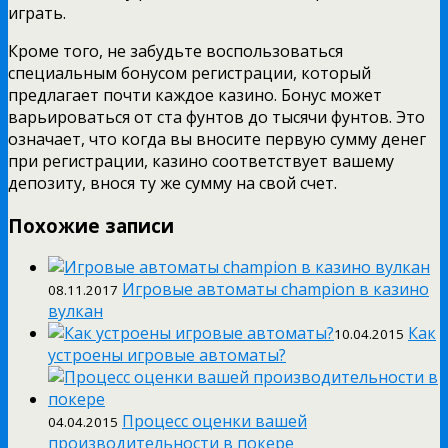
играть.
Кроме того, не забудьте воспользоваться
специальным бонусом регистрации, который
предлагает почти каждое казино. Бонус может
варьироваться от ста фунтов до тысячи фунтов. Это
означает, что когда вы вносите первую сумму денег
при регистрации, казино соответствует вашему
депозиту, внося ту же сумму на свой счет.
Похожие записи
Игровые автоматы champion в казино
08.11.2017
вулкан
Как
10.04.2015
устроены игровые автоматы?
Процесс оценки вашей
04.04.2015
производительности в покере