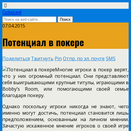
CazinoLend
07.04.2015
Потенциал в покере
Поделиться
Твитнуть
Pin
Отпр. по эл. почте
SMS
Многие игроки в покер верят,
что у них огромный потенциал. Они представляют
себя выигрывающими крупные титулы, играющими в
Bobby’s Room, или помогающими своей семье
благодаря покеру.
Однако поскольку игроки никогда не знают, чего
именно могут достичь, потенциал становится лишь
предположением, основанным на личном мнении.
Зачастую искаженное мнение игроков о своей игре