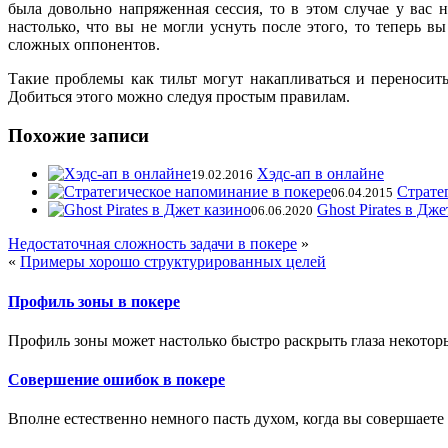
была довольно напряженная сессия, то в этом случае у вас 
настолько, что вы не могли уснуть после этого, то теперь 
сложных оппонентов.
Такие проблемы как тильт могут накапливаться и переноси
Добиться этого можно следуя простым правилам.
Похожие записи
Хэдс-ап в онлайне
19.02.2016
Страте
06.04.2015
Ghost Pirates в Дж
06.06.2020
Недостаточная сложность задачи в покере
»
«
Примеры хорошо структурированных целей
Профиль зоны в покере
Профиль зоны может настолько быстро раскрыть глаза некоторы
Совершение ошибок в покере
Вполне естественно немного пасть духом, когда вы совершаете 