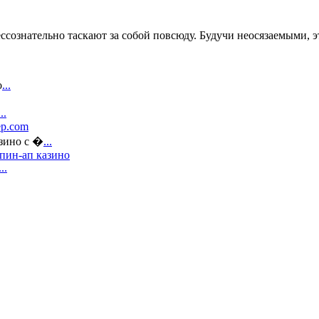
ссознательно таскают за собой повсюду. Будучи неосязаемыми, э
о
...
...
ep.com
азино с �
...
 пин-ап казино
...