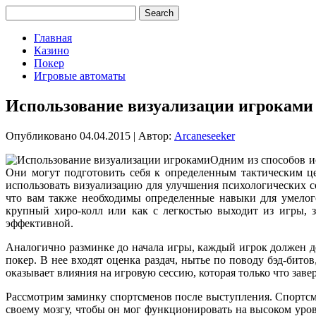
Главная
Казино
Покер
Игровые автоматы
Использование визуализации игроками
Опубликовано
04.04.2015
|
Автор:
Arcaneseeker
Одним из способов и
Они могут подготовить себя к определенным тактическим це
использовать визуализацию для улучшения психологических 
что вам также необходимы определенные навыки для умелого
крупный хиро-колл или как с легкостью выходит из игры, з
эффективной.
Аналогично разминке до начала игры, каждый игрок должен де
покер. В нее входят оценка раздач, нытье по поводу бэд-бит
оказывает влияния на игровую сессию, которая только что зав
Рассмотрим заминку спортсменов после выступления. Спортсм
своему мозгу, чтобы он мог функционировать на высоком уро