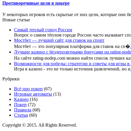
Противоречивые цели в покере
У некоторых игроков есть скрытые от них цели, которые они бе
Новые статьи
Самый теплый город России
Вопрос о самом тёплом городе России часто вызывает сп
Мостбет — лучший сайт для ставок на спорт
Мостбет — это популярная платформа для ставок на сп�
Лучшие казино с бездепозитными бонусами на rating-nod
На сайте rating-nodep.com можно найти список лучших к
Возможности для победы: стратегии и советы для игры в
Игра в казино - это не только источник развлечений, но и
Рубрики
Всё про покер
(67)
Игровые автоматы
(13)
Казино
(16)
Покер
(72)
Правила
(68)
Статьи
(60)
Copyright © 2015. All Rights Reserved.