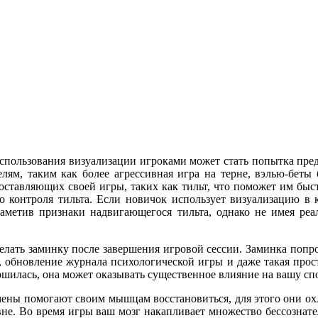
спользования визуализации игроками может стать попытка пред
лям, таким как более агрессивная игра на терне, вэлью-беты 
составляющих
своей игры, таких как тильт, что поможет им быс
 контроля тильта. Если новичок использует визуализацию в ка
аметив признаки надвигающегося тильта, однако не имея реал
лать заминку после завершения игровой сессии. Заминка попрос
ов, обновление журнала психологической игры и даже такая про
ершилась, она может оказывать существенное влияние на вашу сп
ены помогают своим мышцам восстановиться, для этого они ох
вне. Во время игры ваш мозг накапливает множество бессознате