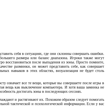
ставить себя в ситуациях, где они склонны совершать ошибки.
большего размера или баланс диапазона. Игроки также могут
тро восстановиться после выпадения из зоны. Просто помните,
честве разминки, он может представить себе, как совершает
ьных навыков в этих областях, визуализация не будет столь
ту означает все те вещи, которые вы совершаете после игры в
стая вещь как выключение компьютера. И хотя ваша заминка не
особность достигать зоны в последующих сессиях.
лаждают и растягивают их. Похожим образом следует помогать
льной тактической и психологической информации. Если у вас